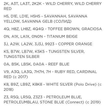
2K, A3T, LA3T, 2K2K - WILD CHERRY, WILD CHERRY
RED
H5, D1E, LD1E, H5H5 - SAVANNAH, SAVANNA
YELLOW, SAVANNA GELB (СОЛИД)
4Q, H8Z, LH8Z, 4Q4Q - TOFFEE BROWN, GRACIOSA
0N, A1X, LA1X, 0N0N - TITANIUM BEIGE
3J, A2W, LA2W, 3J3J, 9923 - COPPER ORANGE
K5, B7W, LB7W, K5K5 - TUNGSTEN SILVER,
TUNGSTEN SILBER
0A, B5K, LB5K, 0A0A - REEF BLUE
V9, A3Q, LA3Q, 7H7H, 7H - RUBY RED, CARDINAL
RED (с 2017)
K8, B9Z, LB9Z, K8K8 - WHITE SILVER (Polo Drive) (с
2018)
Z3, R5Q, LR5Q, Z3Z3 - PETROLEUM BLUE,
PETROLEUMBLAU, STONE BLUE (Connect) (с 2019)