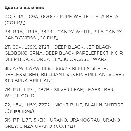
Цвета в наличии:
0Q, C9A, LC9A, 0Q0Q - PURE WHITE, CISTA BELA
(СОЛИД)
B4, B9A, LB9A, B4B4 - CANDY WHITE, BILA CANDY,
CANDYWEISS (СОЛИД)
2T, C9X, LC9X, 2T2T - DEEP BLACK, JET BLACK,
GLOBOKO CRNA, DEEP BLACK PARELEFFECT, NOIR
DEEP BLACK, ORCA BLACK, ORCASCHWARZ
8E, A7W, LA7W, 8E8E, 9992 - REFLEX SILVER,
REFLEXSILBER, BRILLIANT SILVER, BRILLIANTSILBER,
STRIBRNA BRILLIANT
7B, R7L, LR7L, 7B7B - SILVER LEAF, LEAFSILBER,
WHITE GOLD
Z2, H5X, LH5X, Z2Z2 - NIGHT BLUE, BLAU NIGHTFIRE
(Синяя ночь)
5K, I7F, LI7F, 5K5K - URANO, URANOGRAU, URANO
GREY, CINZA URANO (СОЛИД)