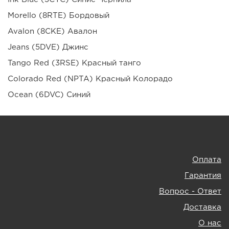
Morello (8RTE) Бордовый
Avalon (8CKE) Авалон
Jeans (5DVE) Джинс
Tango Red (3RSE) Красный танго
Colorado Red (NPTA) Красный Колорадо
Ocean (6DVC) Синий
Оплата
Гарантия
Вопрос - Ответ
Доставка
О нас