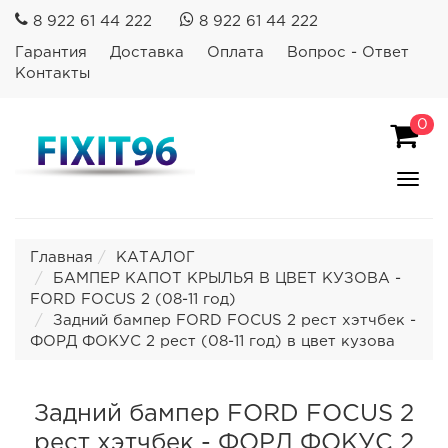
8 922 61 44 222
8 922 61 44 222
Гарантия
Доставка
Оплата
Вопрос - Ответ
Контакты
0
Пока
Спря
мен
Главная
КАТАЛОГ
БАМПЕР КАПОТ КРЫЛЬЯ В ЦВЕТ КУЗОВА -
FORD FOCUS 2 (08-11 год)
Задний бампер FORD FOCUS 2 рест хэтчбек -
ФОРД ФОКУС 2 рест (08-11 год) в цвет кузова
Задний бампер FORD FOCUS 2
рест хэтчбек - ФОРД ФОКУС 2