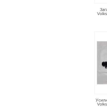
Заг
Volks
Усили
Volks