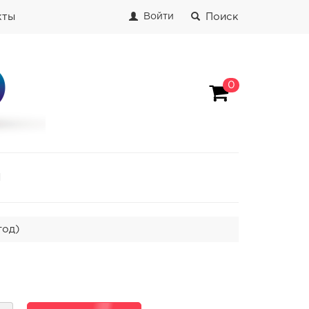
кты
Поиск
Войти
0
И
год)