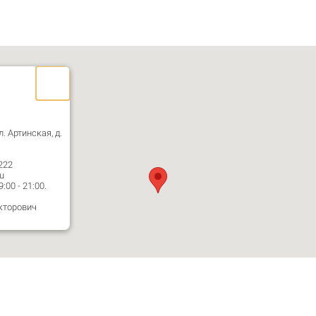
л. Артинская, д.
222
u
00 - 21:00.
кторович