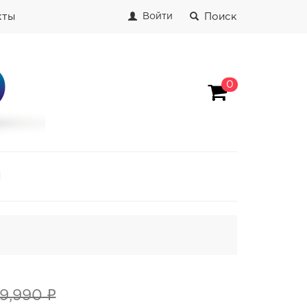
кты
Поиск
Войти
0
И
9,990 ₽