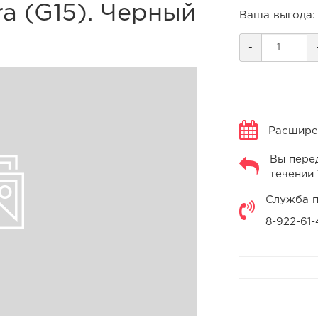
ra (G15). Черный
Ваша выгода:
-
Расширен
Вы перед
течении 
Служба п
8-922-61-