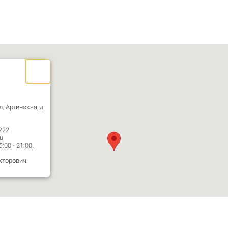
л. Артинская, д.
222
u
00 - 21:00.
кторович