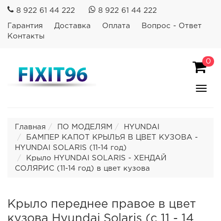
8 922 61 44 222
8 922 61 44 222
Гарантия
Доставка
Оплата
Вопрос - Ответ
Контакты
0
Пока
Спря
мен
Главная
ПО МОДЕЛЯМ
HYUNDAI
БАМПЕР КАПОТ КРЫЛЬЯ В ЦВЕТ КУЗОВА -
HYUNDAI SOLARIS (11-14 год)
Крыло HYUNDAI SOLARIS - ХЕНДАЙ
СОЛЯРИС (11-14 год) в цвет кузова
Крыло переднее правое в цвет
кузова Hyundai Solaris (с 11 - 14