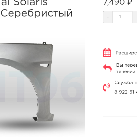
i Solaris
7,490 ₽
). Серебристый
-
Расширен
Вы перед
течении 
Служба п
8-922-61-