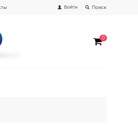
кты
Поиск
Войти
0
И