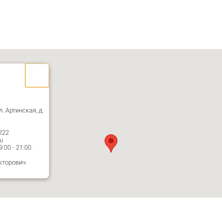
л. Артинская, д.
222
u
00 - 21:00.
кторович