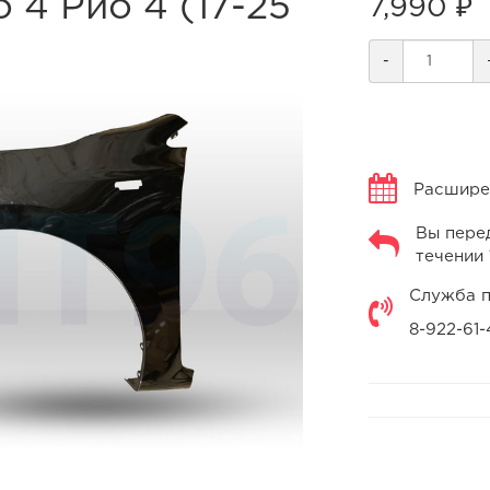
 4 Рио 4 (17-25
7,990 ₽
-
Расширен
Вы перед
течении 
Служба п
8-922-61-