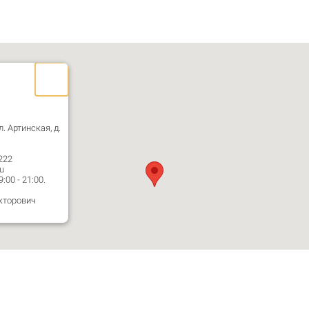
л. Артинская, д.
222
u
00 - 21:00.
кторович