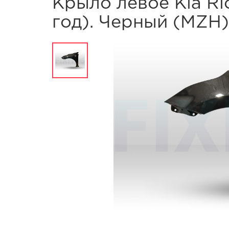
Крыло левое Kia Rio
год). Черный (MZH)