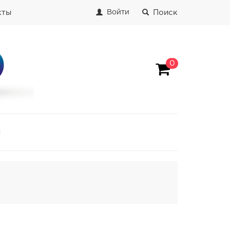
кты
Поиск
Войти
0
И