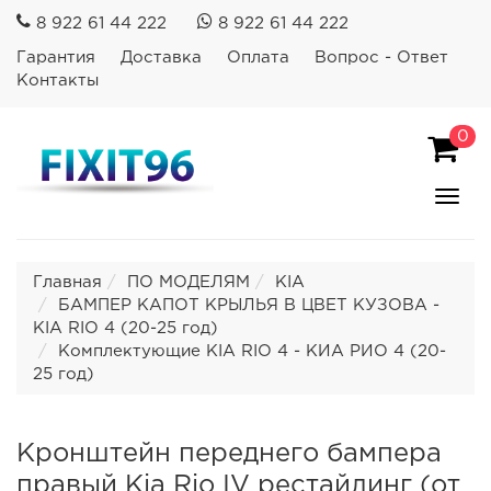
8 922 61 44 222
8 922 61 44 222
Гарантия
Доставка
Оплата
Вопрос - Ответ
Контакты
0
Пока
Спря
мен
Главная
ПО МОДЕЛЯМ
KIA
БАМПЕР КАПОТ КРЫЛЬЯ В ЦВЕТ КУЗОВА -
KIA RIO 4 (20-25 год)
Комплектующие KIA RIO 4 - КИА РИО 4 (20-
25 год)
Кронштейн переднего бампера
правый Kia Rio IV рестайлинг (от