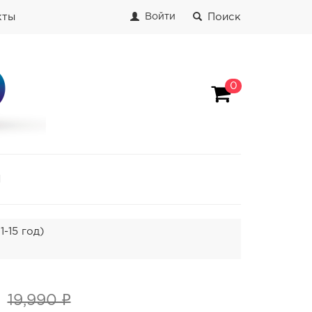
кты
Поиск
Войти
0
И
15 год)
19,990 ₽