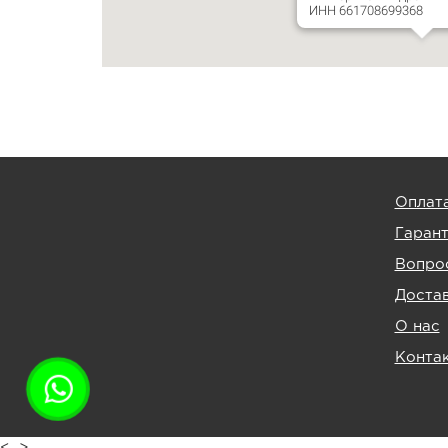
ИНН 661708699368
Оплат
Гаран
Вопрос
Доста
О нас
Конта
<_>