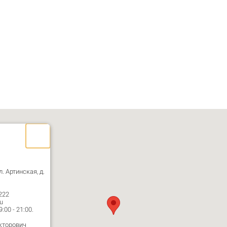
л. Артинская, д.
222
u
00 - 21:00.
кторович