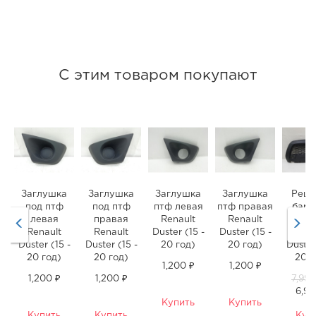
С этим товаром покупают
Заглушка
Заглушка
Заглушка
Заглушка
Реше
под птф
под птф
птф левая
птф правая
бамп
левая
правая
Renault
Renault
ниж
Renault
Renault
Duster (15 -
Duster (15 -
Rena
Duster (15 -
Duster (15 -
20 год)
20 год)
Duster
20 год)
20 год)
20 г
1,200 ₽
1,200 ₽
1,200 ₽
1,200 ₽
7,990
6,99
Купить
Купить
Купить
Купить
Куп