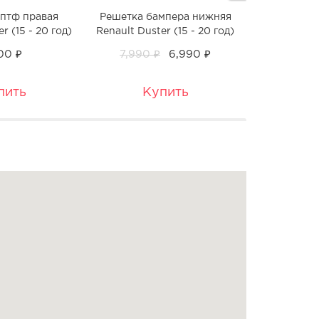
птф правая
Решетка бампера нижняя
Решетка ра
r (15 - 20 год)
Renault Duster (15 - 20 год)
Duster (
200 ₽
7,990 ₽
6,990 ₽
2,
пить
Купить
К