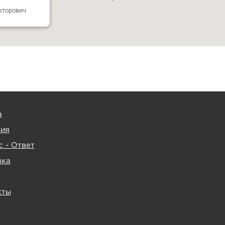
кторович
а
тия
 - Ответ
вка
кты