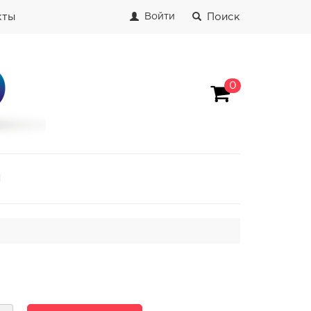
кты
Поиск
Войти
0
И