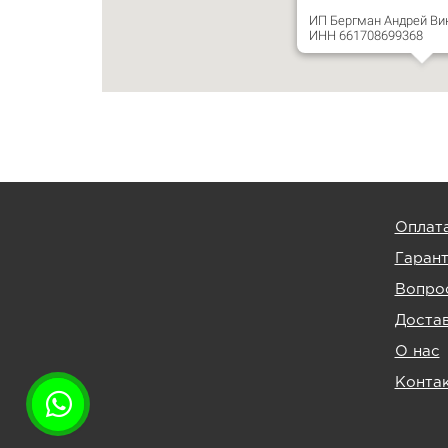
ИП Бергман Андрей Ви
ИНН 661708699368
Оплат
Гаран
Вопрос
Доста
О нас
Конта