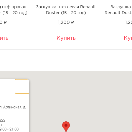
д птф правая
Заглушка птф левая Renault
Заглушка 
 (15 - 20 год)
Duster (15 - 20 год)
Renault Duste
0 ₽
1,200 ₽
1,
ить
Купить
Ку
л. Артинская, д.
222
u
00 - 21:00.