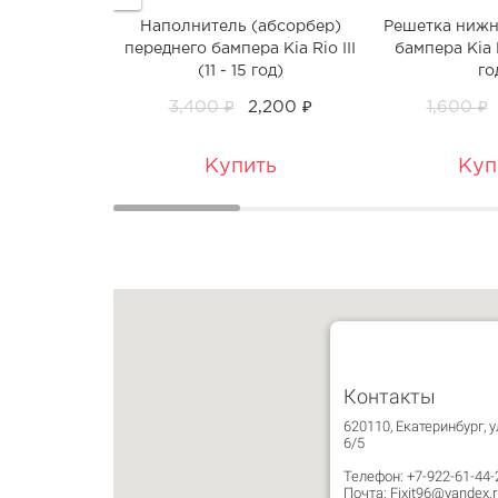
Наполнитель (абсорбер)
Решетка нижн
переднего бампера Kia Rio III
бампера Kia Ri
(11 - 15 год)
го
3,400 ₽
2,200 ₽
1,600 ₽
Купить
Куп
Контакты
620110, Екатеринбург, у
6/5
Телефон: +7-922-61-44-
Почта: Fixit96@yandex.r