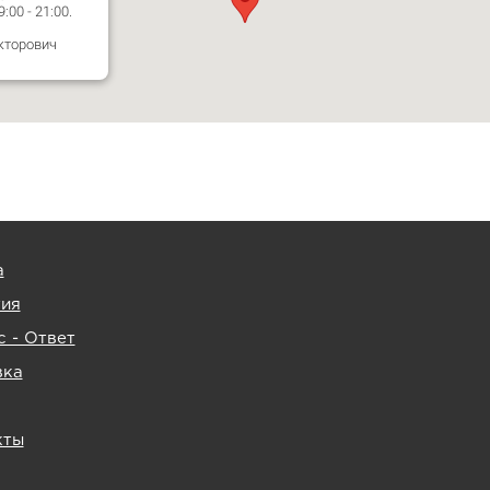
00 - 21:00.
кторович
а
тия
 - Ответ
вка
кты