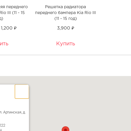
яя переднего
Решетка радиатора
o III (11 - 15
переднего бампера Kia Rio III
д)
(11 - 15 год)
1,200 ₽
3,900 ₽
ить
Купить
л. Артинская, д.
222
u