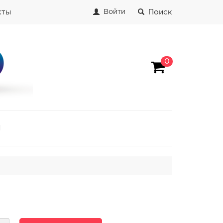
кты
Поиск
Войти
0
И