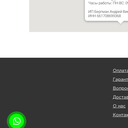
Часы работы: ПН-ВС: 09:
ИП Бергман Андрей Ви
ИНН 661708699368
Оплат
Гаран
Вопрос
Доста
О нас
Конта