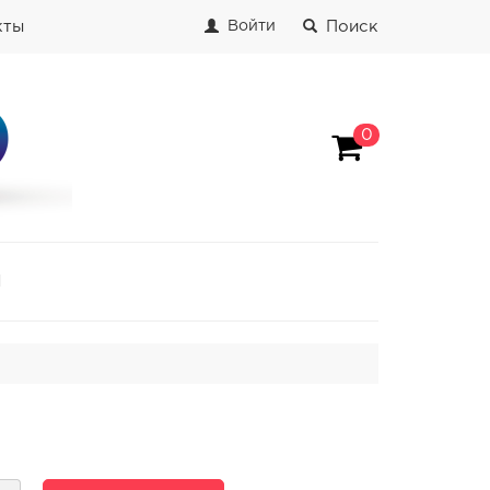
кты
Поиск
Войти
0
И