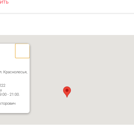
ить
ул. Краснолесья,
222
u
00 - 21:00.
кторович