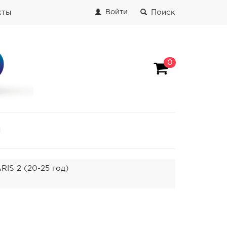
кты
Поиск
Войти
0
И
S 2 (20-25 год)