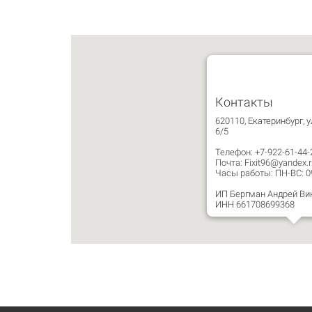
Контакты
620110, Екатеринбург, у
6/5
Телефон: +7-922-61-44-
Почта: Fixit96@yandex.r
Часы работы: ПН-ВС: 09:
ИП Бергман Андрей Ви
ИНН 661708699368