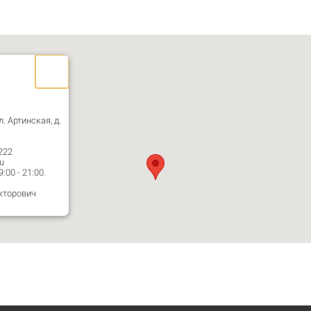
л. Артинская, д.
222
u
00 - 21:00.
кторович