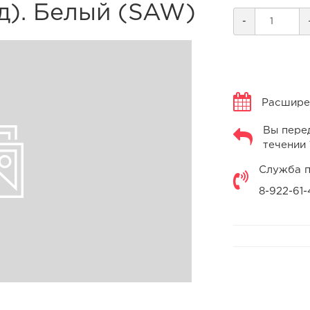
од). Белый (SAW)
-
Расширен
Вы перед
течении 
Служба п
8-922-61-