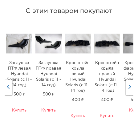
С этим товаром покупают
Заглушка
Заглушка
Кронштейн
Кронштейн
Кронш
ПТФ левая
ПТФ правая
крыла
крыла
фары 
Hyundai
Hyundai
левый
правый
Hyun
Solaris (с 11 -
Solaris (с 11 -
Hyundai
Hyundai
Solaris 
14 год)
14 год)
Solaris (с 11 -
Solaris (с 11 -
14 г
14 год)
14 год)
500 ₽
500 ₽
700 
400 ₽
400 ₽
500
Купить
Купить
Куп
Купить
Купить