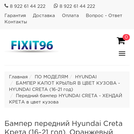
8 922 61 44 222
8 922 61 44 222
Гарантия
Доставка
Оплата
Вопрос - Ответ
Контакты
0
Пока
Спря
мен
Главная
ПО МОДЕЛЯМ
HYUNDAI
БАМПЕР КАПОТ КРЫЛЬЯ В ЦВЕТ КУЗОВА -
HYUNDAI CRETA (16-21 год)
Передний бампер HYUNDAI CRETA - ХЕНДАЙ
КРЕТА в цвет кузова
Бампер передний Hyundai Creta
Крета (16-21 год). Оранжевый