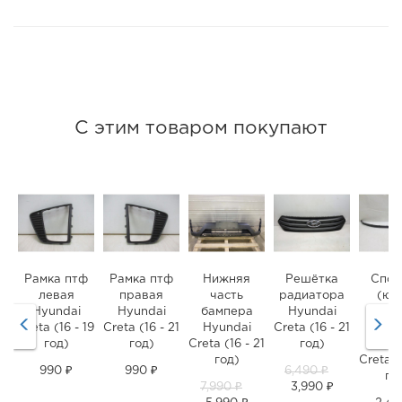
С этим товаром покупают
Рамка птф
Рамка птф
Нижняя
Решётка
Спой
левая
правая
часть
радиатора
(юб
Hyundai
Hyundai
бампера
Hyundai
перед
Creta (16 - 19
Creta (16 - 21
Hyundai
Creta (16 - 21
бамп
год)
год)
Creta (16 - 21
год)
Hyun
год)
Creta (
990 ₽
990 ₽
6,490 ₽
го
7,990 ₽
3,990 ₽