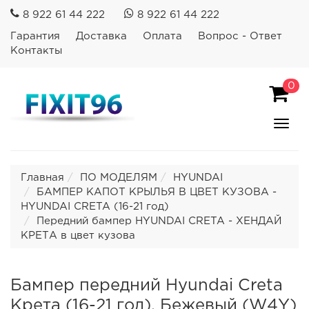
8 922 61 44 222
8 922 61 44 222
Гарантия
Доставка
Оплата
Вопрос - Ответ
Контакты
0
Пока
Спря
мен
Главная
ПО МОДЕЛЯМ
HYUNDAI
БАМПЕР КАПОТ КРЫЛЬЯ В ЦВЕТ КУЗОВА -
HYUNDAI CRETA (16-21 год)
Передний бампер HYUNDAI CRETA - ХЕНДАЙ
КРЕТА в цвет кузова
Бампер передний Hyundai Creta
Крета (16-21 год). Бежевый (W4Y)