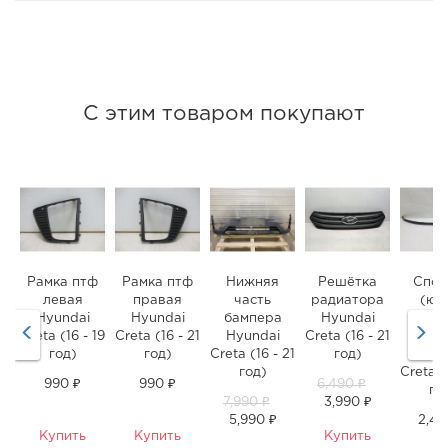
С этим товаром покупают
Рамка птф
Рамка птф
Нижняя
Решётка
Спой
левая
правая
часть
радиатора
(юб
Hyundai
Hyundai
бампера
Hyundai
перед
Creta (16 - 19
Creta (16 - 21
Hyundai
Creta (16 - 21
бамп
год)
год)
Creta (16 - 21
год)
Hyun
год)
Creta (
990 ₽
990 ₽
6,490 ₽
го
7,990 ₽
3,990 ₽
5,990 ₽
2,49
Купить
Купить
Купить